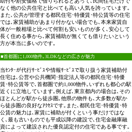
助付や割安価格で借りられるとあって､民間住宅だけで
なく他の公共住宅と比べても高い人気を誇っています｡
また､公共が管理する都民住宅･特優賃･特公賃等の住宅
では､家賃補助があまり付かない場合でも､本来家賃自
体が一般相場と比べて何割も安いものが多く､安心して
長く住める事から､家賃補助が無くても借りたいという
方が本当に多いのです｡
■首都圏に1,000物件｡3LDKなどの広さが魅力
当ｾﾝﾀｰが代行ｻｰﾋﾞｽや情報ｻｰﾋﾞｽで取り扱う家賃補助付
住宅は､公営や公共機関･指定法人等の都民住宅･特優
賃･特公賃等で､首都圏で約1,000物件｡いずれも都心の駅
近くに立地しています｡例えば､東京都内の場合は､その
ほとんどが駅から徒歩圏｡他県の物件も､大多数が駅か
ら徒歩圏の良好なｱｸｾｽです｡また､都民住宅･特優賃･特
公賃の魅力は､家賃に補助が付くという事だけではな
く､最も古いものでも平成以降の建設で､住宅金融庫融
資によって建設された優良認定付の住宅である事です｡