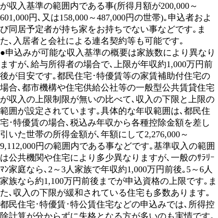
が収入基準の範囲内である事(所得月額が200,000～
601,000円､又は158,000～487,000円の世帯)｡申込者およ
び同居予定者が持ち家をお持ちでない事などです｡ま
た､入居者と会社による連名契約等も可能です｡
●申込みが可能な収入基準の概要は家族数により異なり
ますが､給与所得者の場合で､上限が年収約1,000万円前
後が目安です｡都民住宅･特優賃等の家賃補助付住宅の
場合､都市機構や住宅供給公社等の一般型公共賃貸住宅
が収入の上限制限が無いの比べて､収入の下限と上限の
範囲が設定されています｡具体的な年収範囲は､都民住
宅･特優賃の場合､税込み年収から各種控除金額を差し
引いた世帯の所得金額が､年額にして2,276,000～
9,112,000円の範囲内である事などです｡基準収入の範囲
は公共機関や住宅により多少異なりますが､一般のｻﾗﾘｰ
ﾏﾝ家庭なら､2～3人家族で年収約1,000万円前後｡5～6人
家族なら約1,100万円前後までが申込資格の上限です｡ま
た､収入の下限が緩和されている住宅も多数あります｡
都民住宅･特優賃･特公賃住宅などの申込みでは､所得控
除計算が分からずに失格となる方が多いのも実情です｡