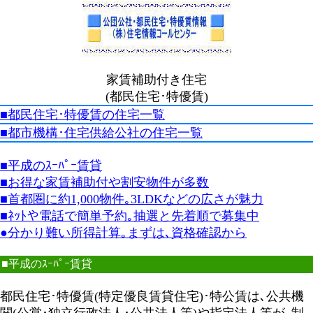
家賃補助付き住宅
(都民住宅･特優賃)
■都民住宅･特優賃の住宅一覧
■都市機構･住宅供給公社の住宅一覧
■平成のｽｰﾊﾟｰ賃貸
■お得な家賃補助付や割安物件が多数
■首都圏に約1,000物件｡3LDKなどの広さが魅力
■ﾈｯﾄや電話で簡単予約｡抽選と先着順で募集中
●分かり難い所得計算｡まずは､資格確認から
■平成のｽｰﾊﾟｰ賃貸
都民住宅･特優賃(特定優良賃貸住宅)･特公賃は､公共機