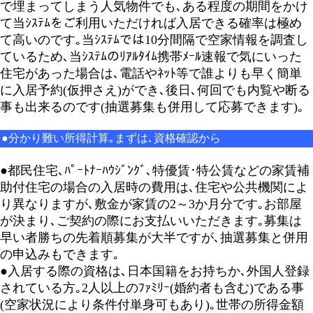
で埋まってしまう人気物件でも､ある程度の期間をかけ
て当ｼｽﾃﾑをご利用いただければ入居できる確率は極め
て高いのです｡当ｼｽﾃﾑでは10分間隔で空家情報を調査し
ているため､当ｼｽﾃﾑのﾘｱﾙﾀｲﾑ携帯ﾒｰﾙ速報で気にいった
住宅があった場合は､電話やﾈｯﾄ等で誰よりも早く簡単
に入居予約(仮押さえ)ができ､後日､何回でも内覧や断る
事も出来るのです(抽選募集も併用して応募できます)｡
●分かり難い所得計算｡まずは､資格確認から
●都民住宅､ﾊﾟｰﾄﾅｰﾊｳｼﾞﾝｸﾞ､特優賃･特公賃などの家賃補
助付住宅の場合の入居時の費用は､住宅や公共機関によ
り異なりますが､敷金が家賃の2～3か月分です｡お部屋
が決まり､ご契約の際にお支払いいただきます｡募集は
早い者勝ちの先着順募集が大半ですが､抽選募集と併用
の申込みもできます｡
●入居する際の資格は､日本国籍をお持ちか､外国人登録
されている方｡2人以上のﾌｧﾐﾘｰ(婚約者も含む)である事
(空家状況により条件付単身可もあり)｡世帯の所得金額