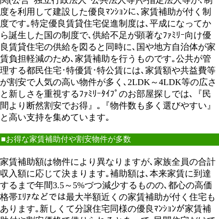
関(公営･独立行政法人･公共法人等)や指定法人等が､制
度を利用して建設した優良ﾏﾝｼｮﾝに､家賃補助が付く制
度です｡特定優良賃貸住宅促進制度は､平成になってか
ら誕生した国の制度で､供給不足が顕著なﾌｧﾐﾘｰ向け優
良賃貸住宅の供給を図ると同時に､国や地方自治体が家
賃負担軽減のため､家賃補助を行うものです｡公共が管
理する都民住宅･特優賃･特公賃には､家賃額や共益費等
が割安で人気の高い物件が多く､2LDK～4LDK等の広さ
と新しさを重視するﾌｧﾐﾘｰﾀｲﾌﾟのお部屋探しでは､『民
間より断然割安でお得』｡『物件数も多く選びやすい』
と高い支持を集めています｡
■お得な家賃補助付や割安物件が多数
家賃補助額は物件により異なりますが､家族全員の合計
収入額に応じて決まります｡補助額は､本来家賃に到達
するまで年間3.5～5%づつ減少するものの､都心の高価
格帯ｴﾘｱなどでは最大半額近くの家賃補助が付く住宅も
あります｡新しくて分譲住宅同様の優良ﾏﾝｼｮﾝが家賃補