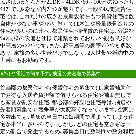
広さは､ほとんどが2LDK～4LDK･60～100㎡のゆったり
ﾀｲﾌﾟで､多彩な室内ﾌﾟﾗﾝが魅力です｡一般の民間賃貸住
宅では､これだけの広さと最新設備をもつ賃貸住宅は数
自体が少ない事やﾌｧﾐﾘｰﾀｲﾌﾟでは木造や軽量鉄骨造りの
住宅が多いのに比べ､都民住宅･特優賃の住宅は､分譲ﾏﾝ
ｼｮﾝ同様の設備と仕様で建築されており､外観も良好な
中高層のﾏﾝｼｮﾝです｡また､超高層等の豪華ﾏﾝｼｮﾝも多数
あり､家族の多い世帯だけではなく､2人世帯や婚約中の
世帯にもお勧めです｡
■ﾈｯﾄや電話で簡単予約｡抽選と先着順で募集中
首都圏の都民住宅･特優賃住宅の募集では､家賃補助付
でお得な入居者負担額で借りられる住宅や補助無しで
も家賃が割安な住宅､都心部の好立地住宅等は､抽選や
先着順募集でも競争率が大変高くなっています｡空家は
多数出ても､募集の当日中に短期間で埋まってしまう住
宅が本当に多いのです｡しかし､どの住宅も空き家は一
定の割合で発生するため､募集当日に数時間や数分程度