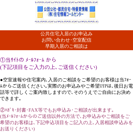
公共住宅入居のお申込み
お問い合わせ･空室配信
早期入居のご相談は
①当ｻｲﾄの ﾒｰﾙﾌｫｰﾑ から
(下記項目をご入力の上､ご送信ください)
●空室速報や住宅案内､入居のご相談をご希望のお客様は当ﾌｫｰ
ﾑからご送信ください｡実際のお申込みやご希望ｴﾘｱは､後日お電
話等で詳しくご案内致しますので､そのうえでご自由にお決め
できます｡
②ﾊｶﾞｷ･封書･FAX等でもお申込み･ご相談が出来ます｡
(当ﾒｰﾙﾌｫｰﾑからのご送信以外の方法で､お申込みやご相談をご
希望のお客様は､下記申込項目をご記入の上､入居相談申込みを
お送りください)