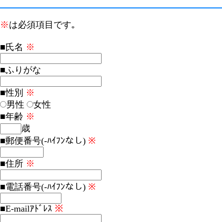
※
は必須項目です｡
■氏名
※
■ふりがな
■性別
※
男性
女性
■年齢
※
歳
■郵便番号(-ﾊｲﾌﾝなし)
※
■住所
※
■電話番号(-ﾊｲﾌﾝなし)
※
■E-mailｱﾄﾞﾚｽ
※