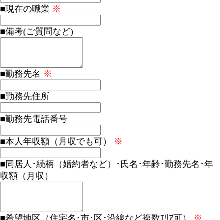
■現在の職業
※
■備考(ご質問など)
■勤務先名
※
■勤務先住所
■勤務先電話番号
■本人年収額（月収でも可）
※
■同居人･続柄（婚約者など）･氏名･年齢･勤務先名･年
収額（月収）
■希望地区（住宅名･市･区･沿線など複数ｴﾘｱ可）
※