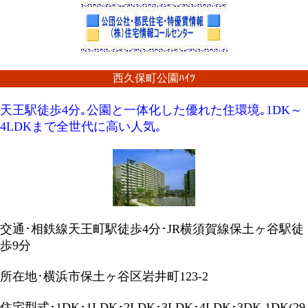
西久保町公園ﾊｲﾂ
天王駅徒歩4分｡公園と一体化した優れた住環境｡1DK～
4LDKまで全世代に高い人気｡
交通･相鉄線天王町駅徒歩4分･JR横須賀線保土ヶ谷駅徒
歩9分
所在地･横浜市保土ヶ谷区岩井町123-2
住宅型式･1DK･1LDK･2LDK･3LDK･4LDK･3DK 1DK(29