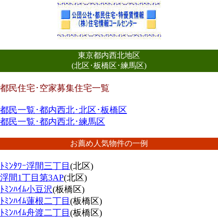
東京都内西北地区
(北区･板橋区･練馬区)
都民住宅･空家募集住宅一覧
都民一覧･都内西北･北区･板橋区
都民一覧･都内西北･練馬区
お薦め人気物件の一例
ﾄﾐﾝﾀﾜｰ浮間三丁目
(北区)
浮間1丁目第3AP
(北区)
ﾄﾐﾝﾊｲﾑ小豆沢
(板橋区)
ﾄﾐﾝﾊｲﾑ蓮根二丁目
(板橋区)
ﾄﾐﾝﾊｲﾑ舟渡二丁目
(板橋区)