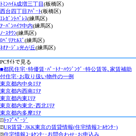
ﾄﾐﾝﾊｲﾑ成増三丁目
(板橋区)
西台四丁目ｱﾊﾟｰﾄ
(板橋区)
ｴﾚｶﾞﾝﾄﾊﾟﾚｽ
(練馬区)
ｱｰﾊﾞﾝﾊｲﾂ中内
(練馬区)
ﾉｰｽﾀｳﾝ
(練馬区)
ﾛﾍﾞﾘｱﾋﾙｽﾞ
(練馬区)
ﾈｵｱｰｼﾞｭ光が丘
(練馬区)
PCｻｲﾄで見る
■都民住宅･特優賃･ﾊﾟｰﾄﾅｰﾊｳｼﾞﾝｸﾞ･特公賃等､家賃補助
付住宅･お取り扱い物件の一例
東京都内中央ｴﾘｱ
東京都内西南ｴﾘｱ
東京都内東ｴﾘｱ
東京都内東北･西北ｴﾘｱ
東京都内多摩ｴﾘｱ
ﾄｯﾌﾟﾍﾟｰｼﾞ
UR賃貸･JKK東京の賃貸情報(住宅情報ｺｰﾙｾﾝﾀｰ)
住宅情報ｺｰﾙｾﾝﾀｰ･お問合わせ･お申込み