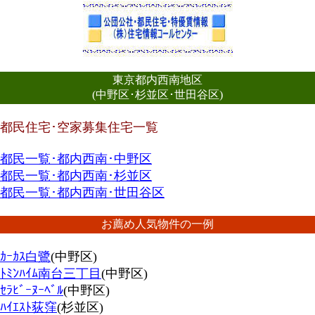
東京都内西南地区
(中野区･杉並区･世田谷区)
都民住宅･空家募集住宅一覧
都民一覧･都内西南･中野区
都民一覧･都内西南･杉並区
都民一覧･都内西南･世田谷区
お薦め人気物件の一例
ｶｰｶｽ白鷺
(中野区)
ﾄﾐﾝﾊｲﾑ南台三丁目
(中野区)
ｾﾗﾋﾞｰﾇｰﾍﾞﾙ
(中野区)
ﾊｲｴｽﾄ荻窪
(杉並区)