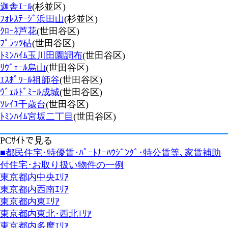
迦舎ｴｰﾙ
(杉並区)
ﾌｫﾚｽﾃｰｼﾞ浜田山
(杉並区)
ｸﾛｰﾈ芦花
(世田谷区)
ﾌﾟﾗｯﾂ砧
(世田谷区)
ﾄﾐﾝﾊｲﾑ玉川田園調布
(世田谷区)
ﾘｳﾞｪｰﾙ烏山
(世田谷区)
ｴｽﾎﾟﾜｰﾙ祖師谷
(世田谷区)
ｳﾞｪﾙﾄﾞﾐｰﾙ成城
(世田谷区)
ｿﾚｲﾕ千歳台
(世田谷区)
ﾄﾐﾝﾊｲﾑ宮坂二丁目
(世田谷区)
PCｻｲﾄで見る
■都民住宅･特優賃･ﾊﾟｰﾄﾅｰﾊｳｼﾞﾝｸﾞ･特公賃等､家賃補助
付住宅･お取り扱い物件の一例
東京都内中央ｴﾘｱ
東京都内西南ｴﾘｱ
東京都内東ｴﾘｱ
東京都内東北･西北ｴﾘｱ
東京都内多摩ｴﾘｱ