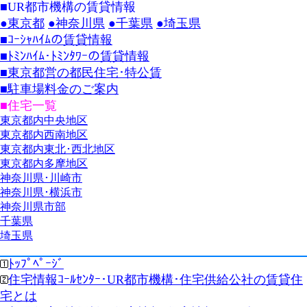
■UR都市機構の賃貸情報
●東京都
●神奈川県
●千葉県
●埼玉県
■ｺｰｼｬﾊｲﾑの賃貸情報
■ﾄﾐﾝﾊｲﾑ･ﾄﾐﾝﾀﾜｰの賃貸情報
■東京都営の都民住宅･特公賃
■駐車場料金のご案内
■住宅一覧
東京都内中央地区
東京都内西南地区
東京都内東北･西北地区
東京都内多摩地区
神奈川県･川崎市
神奈川県･横浜市
神奈川県市部
千葉県
埼玉県
ﾄｯﾌﾟﾍﾟｰｼﾞ
住宅情報ｺｰﾙｾﾝﾀｰ･UR都市機構･住宅供給公社の賃貸住
宅とは