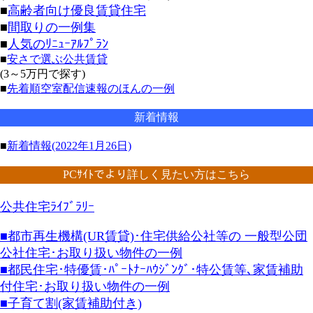
■
高齢者向け優良賃貸住宅
■
間取りの一例集
■
人気のﾘﾆｭｰｱﾙﾌﾟﾗﾝ
■
安さで選ぶ公共賃貸
(3～5万円で探す)
■
先着順空室配信速報のほんの一例
新着情報
■
新着情報(2022年1月26日)
PCｻｲﾄでより詳しく見たい方はこちら
公共住宅ﾗｲﾌﾞﾗﾘｰ
■都市再生機構(UR賃貸)･住宅供給公社等の 一般型公団
公社住宅･お取り扱い物件の一例
■都民住宅･特優賃･ﾊﾟｰﾄﾅｰﾊｳｼﾞﾝｸﾞ･特公賃等､家賃補助
付住宅･お取り扱い物件の一例
■子育て割(家賃補助付き)