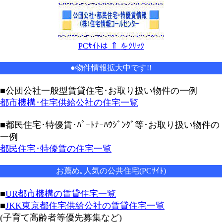
⇑
PCｻｲﾄは
をｸﾘｯｸ
●物件情報拡大中です!!
■公団公社一般型賃貸住宅･お取り扱い物件の一例
都市機構･住宅供給公社の住宅一覧
■都民住宅･特優賃･ﾊﾟｰﾄﾅｰﾊｳｼﾞﾝｸﾞ等･お取り扱い物件の
一例
都民住宅･特優賃の住宅一覧
お薦め｡人気の公共住宅(PCｻｲﾄ)
■
UR都市機構の賃貸住宅一覧
■
JKK東京都住宅供給公社の賃貸住宅一覧
(子育て高齢者等優先募集など)