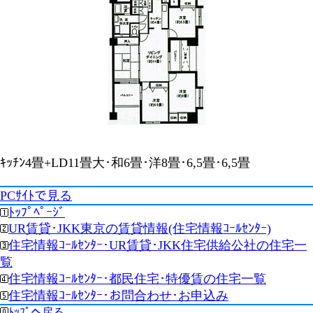
ｷｯﾁﾝ4畳+LD11畳大･和6畳･洋8畳･6,5畳･6,5畳
PCｻｲﾄで見る
ﾄｯﾌﾟﾍﾟｰｼﾞ
UR賃貸･JKK東京の賃貸情報(住宅情報ｺｰﾙｾﾝﾀｰ)
住宅情報ｺｰﾙｾﾝﾀｰ･UR賃貸･JKK住宅供給公社の住宅一
覧
住宅情報ｺｰﾙｾﾝﾀｰ･都民住宅･特優賃の住宅一覧
住宅情報ｺｰﾙｾﾝﾀｰ･お問合わせ･お申込み
ﾄｯﾌﾟへ戻る