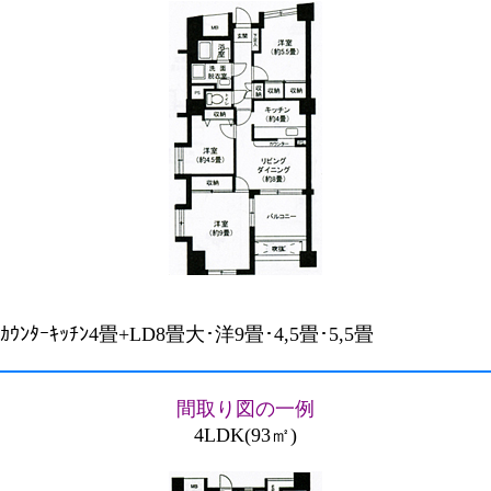
ｶｳﾝﾀｰｷｯﾁﾝ4畳+LD8畳大･洋9畳･4,5畳･5,5畳
間取り図の一例
4LDK(93㎡)