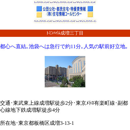
ﾄﾐﾝﾊｲﾑ成増三丁目
都心へ直結｡池袋へは急行で約11分｡人気の駅前好立地｡
交通･東武東上線成増駅徒歩2分･東京ﾒﾄﾛ有楽町線･副都
心線地下鉄成増駅徒歩4分
所在地･東京都板橋区成増3-13-1