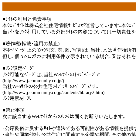
■ｻｲﾄの利用と免責事項
本ｳｪﾌﾞｻｲﾄは株式会社住宅情報ｻｰﾋﾞｽが運営しています｡本ｳｪ
当ｻｲﾄをﾘﾝｸ利用している外部ｻｲﾄの内容については一切責
■著作権(転載･流用の禁止)
本ﾎｰﾑﾍﾟｰｼﾞ上のｺﾝﾃﾝﾂ(文､表､図､写真)は､当社､又は
但し､個々のｺﾝﾃﾝﾂに利用条件が示されている場合､又はそれを
■ﾘﾝｸ設定ﾍﾟｰｼﾞ
ﾘﾝｸ可能なﾍﾟｰｼﾞは､当社Webｻｲﾄのﾄｯﾌﾟﾍﾟｰｼﾞと
(http://www.j-community.co.jp/)
当社Webｻｲﾄの公共住宅ﾗｲﾌﾞﾗﾘｰのﾍﾟｰｼﾞです｡
(http://www.j-community.co.jp/contents/library2.htm)
ﾘﾝｸ用素材･ﾌﾘｰ
■禁止事項
次に該当するWebｻｲﾄからのﾘﾝｸは固くお断りいたします｡
･公序良俗に反するｻｲﾄや違法である可能性がある情報を提供する
･当社や同業他社､公共住宅に関連する企業や機関､その他の第三