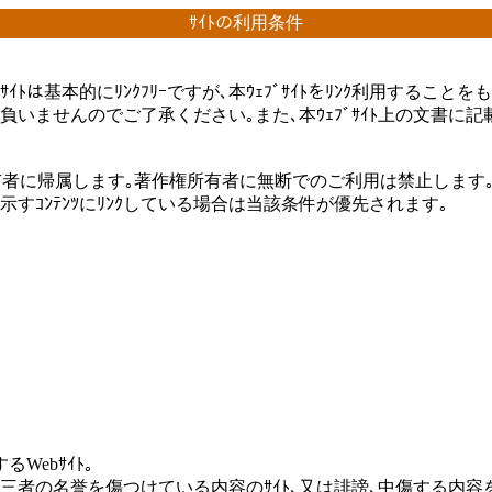
ｻｲﾄの利用条件
ﾌﾞｻｲﾄは基本的にﾘﾝｸﾌﾘｰですが､本ｳｪﾌﾞｻｲﾄをﾘﾝｸ利用
任を負いませんのでご了承ください｡また､本ｳｪﾌﾞｻｲﾄ上の文
著作権所有者に帰属します｡著作権所有者に無断でのご利用は禁止します
示すｺﾝﾃﾝﾂにﾘﾝｸしている場合は当該条件が優先されます｡
Webｻｲﾄ｡
者の名誉を傷つけている内容のｻｲﾄ､又は誹謗､中傷する内容を掲