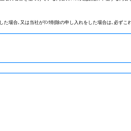
明した場合､又は当社がﾘﾝｸ削除の申し入れをした場合は､必ず