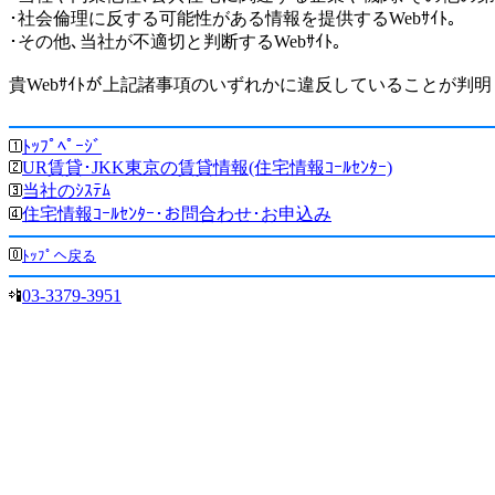
･社会倫理に反する可能性がある情報を提供するWebｻｲﾄ｡
･その他､当社が不適切と判断するWebｻｲﾄ｡
貴Webｻｲﾄが上記諸事項のいずれかに違反していることが判
ﾄｯﾌﾟﾍﾟｰｼﾞ
UR賃貸･JKK東京の賃貸情報(住宅情報ｺｰﾙｾﾝﾀｰ)
当社のｼｽﾃﾑ
住宅情報ｺｰﾙｾﾝﾀｰ･お問合わせ･お申込み
ﾄｯﾌﾟへ戻る
03-3379-3951