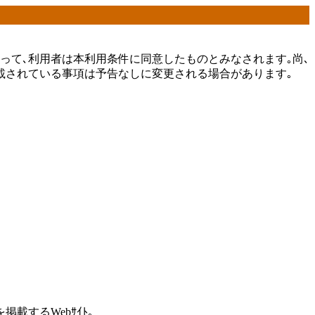
することをもって､利用者は本利用条件に同意したものとみなされます｡尚､
書に記載されている事項は予告なしに変更される場合があります｡
｡
載するWebｻｲﾄ｡